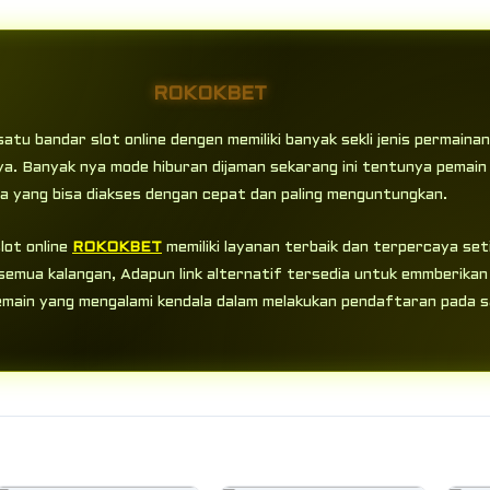
ROKOKBET
satu bandar slot online dengen memiliki banyak sekli jenis permaina
ya. Banyak nya mode hiburan dijaman sekarang ini tentunya pemain b
ja yang bisa diakses dengan cepat dan paling menguntungkan.
lot online
ROKOKBET
memiliki layanan terbaik dan terpercaya set
 semua kalangan, Adapun link alternatif tersedia untuk emmberikan 
ain yang mengalami kendala dalam melakukan pendaftaran pada sa