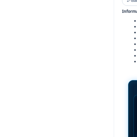
Ba
Inform