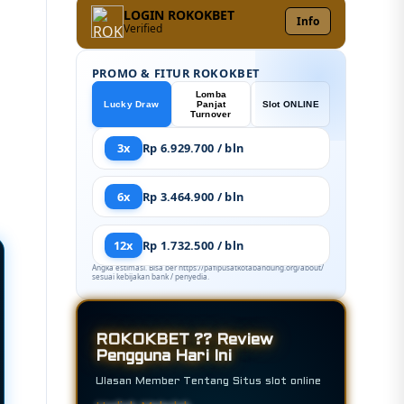
LOGIN ROKOKBET
Info
Verified
PROMO & FITUR ROKOKBET
Lomba
Lucky Draw
Panjat
Slot ONLINE
Turnover
3x
Rp 6.929.700 / bln
6x
Rp 3.464.900 / bln
12x
Rp 1.732.500 / bln
Angka estimasi. Bisa ber https://pafipusatkotabandung.org/about/
sesuai kebijakan bank / penyedia.
ROKOKBET ?? Review
Pengguna Hari Ini
Ulasan Member Tentang Situs slot online