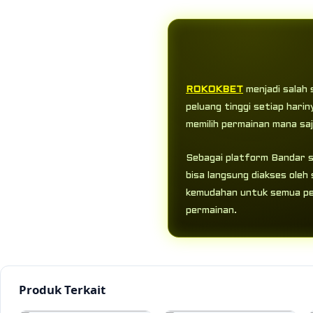
ROKOKBET
menjadi salah 
peluang tinggi setiap harin
memilih permainan mana sa
Sebagai platform Bandar s
bisa langsung diakses oleh
kemudahan untuk semua pem
permainan.
Produk Terkait