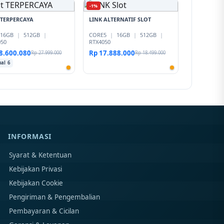
-1%
 TERPERCAYA
LINK ALTERNATIF SLOT
16GB
|
512GB
|
CORE5
|
16GB
|
512GB
|
050
RTX4050
8.600.080
Rp 17.888.000
Rp 27.999.000
Rp 18.499.000
ual 6
INFORMASI
Syarat & Ketentuan
Kebijakan Privasi
Kebijakan Cookie
Pengiriman & Pengembalian
Pembayaran & Cicilan